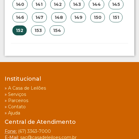
140
141
142
143
144
145
146
147
148
149
150
151
152
153
154
Institucional
»
A Casa de Leilões
»
Serviços
»
Parceiros
»
Contato
»
Ajuda
Central de Atendimento
Fone:
(67) 3363-7000
E-Mail:
sac@casadeleiloes.com.br