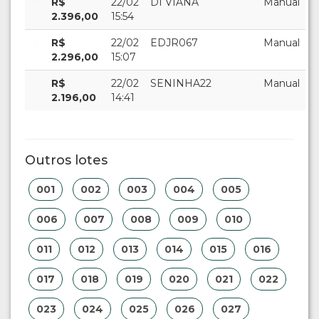
R$
22/02
DI VIANA
Manual
2.396,00
15:54
R$
22/02
EDJR067
Manual
2.296,00
15:07
R$
22/02
SENINHA22
Manual
2.196,00
14:41
Outros lotes
001
002
003
004
005
006
007
008
009
010
011
012
013
014
015
016
017
018
019
020
021
022
023
024
025
026
027