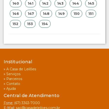
140
141
142
143
144
145
146
147
148
149
150
151
152
153
154
Institucional
»
A Casa de Leilões
»
Serviços
»
Parceiros
»
Contato
»
Ajuda
Central de Atendimento
Fone:
(67) 3363-7000
E-Mail:
sac@casadeleiloes.com.br