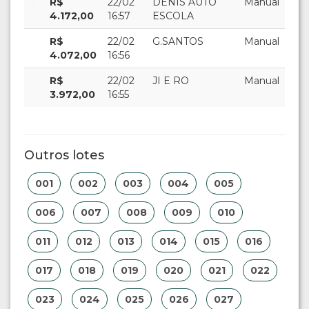
R$
22/02
DENIS AUTO
Manual
4.172,00
16:57
ESCOLA
R$
22/02
G.SANTOS
Manual
4.072,00
16:56
R$
22/02
JI E RO
Manual
3.972,00
16:55
Outros lotes
001
002
003
004
005
006
007
008
009
010
011
012
013
014
015
016
017
018
019
020
021
022
023
024
025
026
027