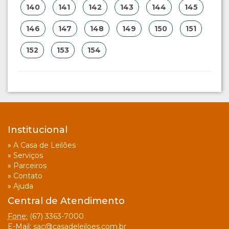
140
141
142
143
144
145
146
147
148
149
150
151
152
153
154
Institucional
»
A Casa de Leilões
»
Serviços
»
Parceiros
»
Contato
»
Ajuda
Central de Atendimento
Fone:
(67) 3363-7000
E-Mail:
sac@casadeleiloes.com.br