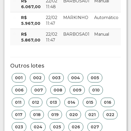
R$
22/02
BARBOSA01
Manual
6.067,00
11:48
R$
22/02
MARKINHO
Automático
5.967,00
11:47
R$
22/02
BARBOSA01
Manual
5.867,00
11:47
Outros lotes
001
002
003
004
005
006
007
008
009
010
011
012
013
014
015
016
017
018
019
020
021
022
023
024
025
026
027