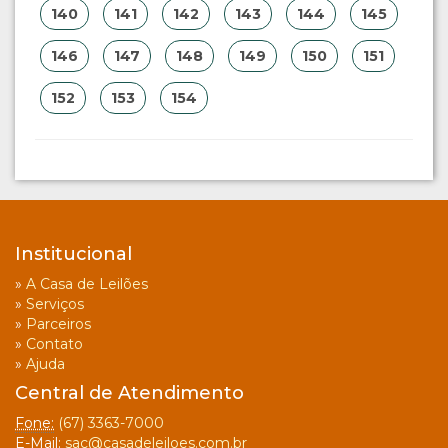
140
141
142
143
144
145
146
147
148
149
150
151
152
153
154
Institucional
»
A Casa de Leilões
»
Serviços
»
Parceiros
»
Contato
»
Ajuda
Central de Atendimento
Fone:
(67) 3363-7000
E-Mail:
sac@casadeleiloes.com.br