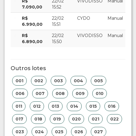
R$
22/02
VIVODISSO
Manual
7.090,00
15:52
R$
22/02
CYDO
Manual
6.990,00
15:51
R$
22/02
VIVODISSO
Manual
6.890,00
15:50
Outros lotes
001
002
003
004
005
006
007
008
009
010
011
012
013
014
015
016
017
018
019
020
021
022
023
024
025
026
027