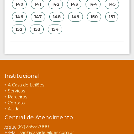
140
141
142
143
144
145
146
147
148
149
150
151
152
153
154
Institucional
»
A Casa de Leilões
»
Serviços
»
Parceiros
»
Contato
»
Ajuda
Central de Atendimento
Fone:
(67) 3363-7000
E-Mail:
sac@casadeleiloes.com.br