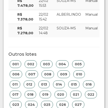
R$
22/02
SOUZA-MS
Manual
7.478,00
15:53
R$
22/02
ALBERLINDO
Manual
7.378,00
15:42
R$
22/02
SOUZA-MS
Manual
7.278,00
14:48
Outros lotes
001
002
003
004
005
006
007
008
009
010
011
012
013
014
015
016
017
018
019
020
021
022
023
024
025
026
027