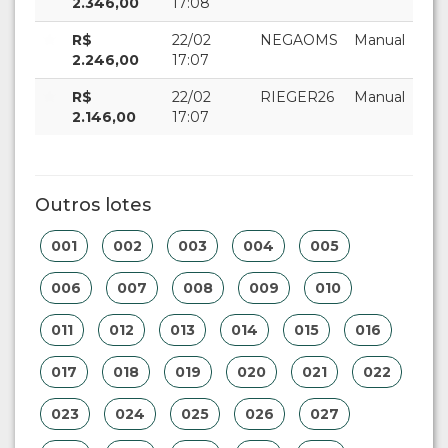
2.346,00
17:08
R$
22/02
NEGAOMS
Manual
2.246,00
17:07
R$
22/02
RIEGER26
Manual
2.146,00
17:07
Outros lotes
001
002
003
004
005
006
007
008
009
010
011
012
013
014
015
016
017
018
019
020
021
022
023
024
025
026
027