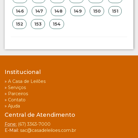
146
147
148
149
150
151
152
153
154
Institucional
»
A Casa de Leilões
»
Serviços
»
Parceiros
»
Contato
»
Ajuda
Central de Atendimento
Fone:
(67) 3363-7000
E-Mail:
sac@casadeleiloes.com.br