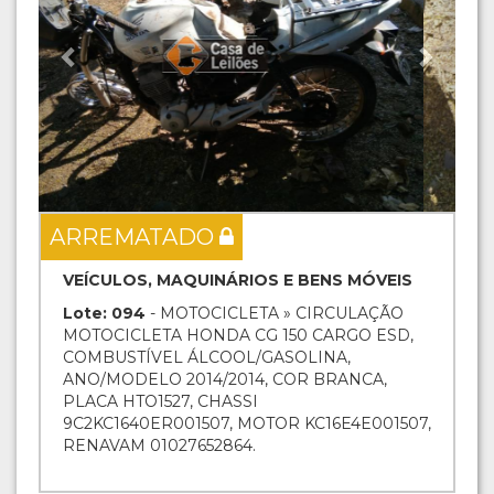
ARREMATADO
VEÍCULOS, MAQUINÁRIOS E BENS MÓVEIS
Lote: 094
- MOTOCICLETA » CIRCULAÇÃO
MOTOCICLETA HONDA CG 150 CARGO ESD,
COMBUSTÍVEL ÁLCOOL/GASOLINA,
ANO/MODELO 2014/2014, COR BRANCA,
PLACA HTO1527, CHASSI
9C2KC1640ER001507, MOTOR KC16E4E001507,
RENAVAM 01027652864.