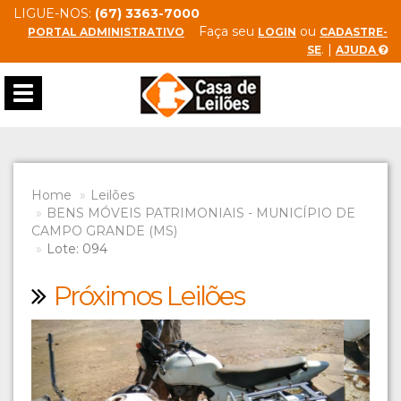
LIGUE-NOS:
(67) 3363-7000
Faça seu
ou
PORTAL ADMINISTRATIVO
LOGIN
CADASTRE-
. |
SE
AJUDA
Toggle
navigation
Home
Leilões
BENS MÓVEIS PATRIMONIAIS - MUNICÍPIO DE
CAMPO GRANDE (MS)
Lote: 094
Próximos Leilões
Previous
Next