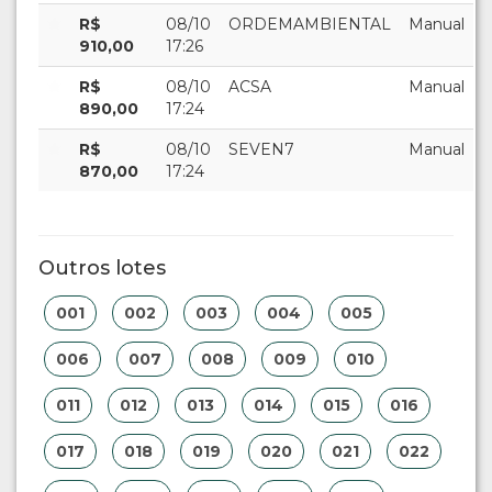
R$
08/10
ORDEMAMBIENTAL
Manual
910,00
17:26
R$
08/10
ACSA
Manual
890,00
17:24
R$
08/10
SEVEN7
Manual
870,00
17:24
Outros lotes
001
002
003
004
005
006
007
008
009
010
011
012
013
014
015
016
017
018
019
020
021
022