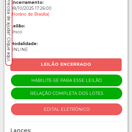
Precisa de ajuda? Clique aqui.
Encerramento:
08/10/2025 17:26:00
(Horário de Brasília)
Leilão:
Único
Modalidade:
ONLINE
LEILÃO ENCERRADO
HABILITE-SE PARA ESSE LEILÃO
RELAÇÃO COMPLETA DOS LOTES
EDITAL ELETRÔNICO
Lances: