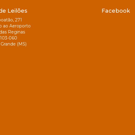
de Leilões
Facebook
oatão, 271
o ao Aeroporto
das Reginas
103-060
Grande (MS)