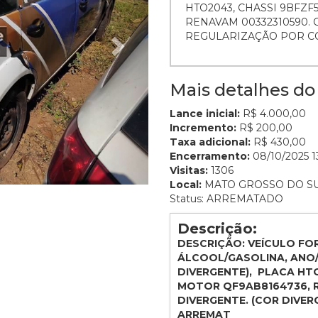
HTO2043, CHASSI 9BFZF
RENAVAM 00332310590. 
REGULARIZAÇÃO POR C
Mais detalhes do 
Lance inicial:
R$ 4.000,00
Incremento:
R$ 200,00
Taxa adicional:
R$ 430,00
Encerramento:
08/10/2025 1
Visitas:
1306
Local:
MATO GROSSO DO S
Status: ARREMATADO
Descrição:
DESCRIÇÃO: VEÍCULO FOR
ÁLCOOL/GASOLINA, ANO/
DIVERGENTE), PLACA HT
MOTOR QF9AB8164736, R
DIVERGENTE. (COR DIVE
ARREMAT