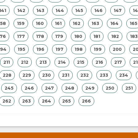
141
142
143
144
145
146
147
1
158
159
160
161
162
163
164
165
176
177
178
179
180
181
182
183
194
195
196
197
198
199
200
20
211
212
213
214
215
216
217
2
228
229
230
231
232
233
234
245
246
247
248
249
250
251
262
263
264
265
266