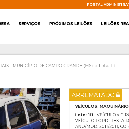
PORTAL ADMINISTRA
RESA
SERVIÇOS
PRÓXIMOS LEILÕES
LEILÕES RE
AIS - MUNICÍPIO DE CAMPO GRANDE (MS)
Lote: 111
Next
ARREMATADO
VEÍCULOS, MAQUINÁRIO
Lote: 111
- VEÍCULO » CI
VEÍCULO FORD FIESTA 1
ANO/MOD. 2011/2011, CO