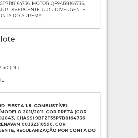
55P7B8164736, MOTOR QF9AB8164736,
COR DIVERGENTE. (COR DIVERGENTE,
ONTA DO ARREMAT
lote
3:40 (DF)
UL
D FIESTA 1.6, COMBUSTÍVEL
MODELO 2011/2011, COR PRETA (COR
O2043, CHASSI 9BFZF55P7B8164736,
ENAVAM 00332310590. COR
RGENTE, REGULARIZAÇÃO POR CONTA DO