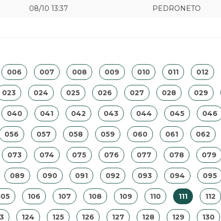
08/10 13:37
PEDRONETO
006
007
008
009
010
011
012
023
024
025
026
027
028
029
040
041
042
043
044
045
046
056
057
058
059
060
061
062
073
074
075
076
077
078
079
089
090
091
092
093
094
095
105
106
107
108
109
110
111
112
3
124
125
126
127
128
129
130