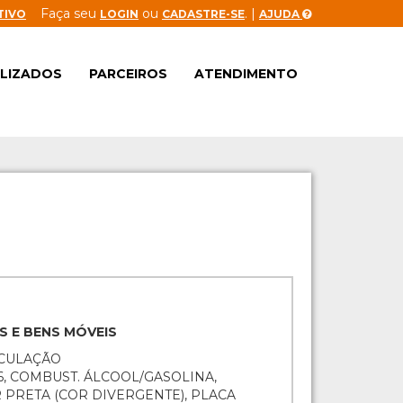
Faça seu
ou
. |
TIVO
LOGIN
CADASTRE-SE
AJUDA
ALIZADOS
PARCEIROS
ATENDIMENTO
S E BENS MÓVEIS
RCULAÇÃO
.6, COMBUST. ÁLCOOL/GASOLINA,
R PRETA (COR DIVERGENTE), PLACA