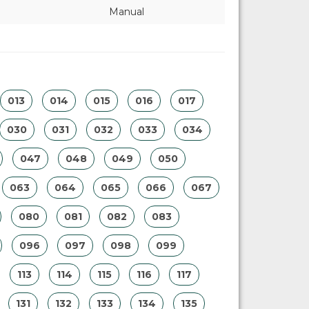
Manual
013
014
015
016
017
030
031
032
033
034
047
048
049
050
063
064
065
066
067
080
081
082
083
096
097
098
099
113
114
115
116
117
131
132
133
134
135