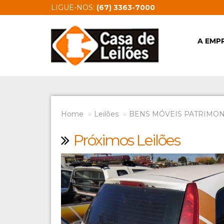
LIGUE-NOS:
(67) 3363-7000
A EMP
Home
Leilões
BENS MÓVEIS PATRIMONI
Próximos Leilões
Previous