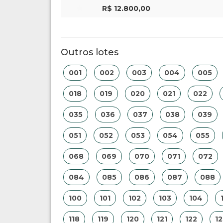
R$ 12.800,00
Outros lotes
001
002
003
004
005
018
019
020
021
022
035
036
037
038
039
051
052
053
054
055
068
069
070
071
072
084
085
086
087
088
100
101
102
103
104
118
119
120
121
122
12