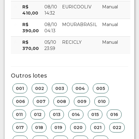
R$
08/10
EURICOOLIV
Manual
410,00
14:32
R$
08/10
MOURABRASIL
Manual
390,00
04:13
R$
05/10
RECICLY
Manual
370,00
23:59
Outros lotes
001
002
003
004
005
006
007
008
009
010
011
012
013
014
015
016
017
018
019
020
021
022