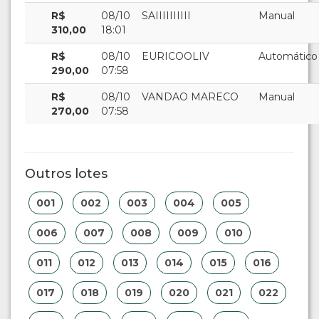
R$
08/10
SAIIIIIIIIII
Manual
310,00
18:01
R$
08/10
EURICOOLIV
Automático
290,00
07:58
R$
08/10
VANDAO MARECO
Manual
270,00
07:58
Outros lotes
001
002
003
004
005
006
007
008
009
010
011
012
013
014
015
016
017
018
019
020
021
022