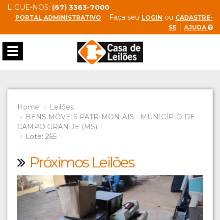
LIGUE-NOS:
(67) 3363-7000
Faça seu
ou
PORTAL ADMINISTRATIVO
LOGIN
CADASTRE-
. |
SE
AJUDA
Toggle
navigation
Home
Leilões
BENS MÓVEIS PATRIMONIAIS - MUNICÍPIO DE
CAMPO GRANDE (MS)
Lote: 265
Próximos Leilões
Previous
Next