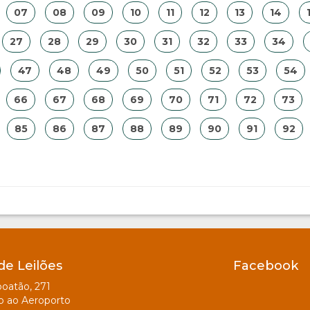
07
08
09
10
11
12
13
14
27
28
29
30
31
32
33
34
47
48
49
50
51
52
53
54
66
67
68
69
70
71
72
73
85
86
87
88
89
90
91
92
de Leilões
Facebook
oatão, 271
o ao Aeroporto