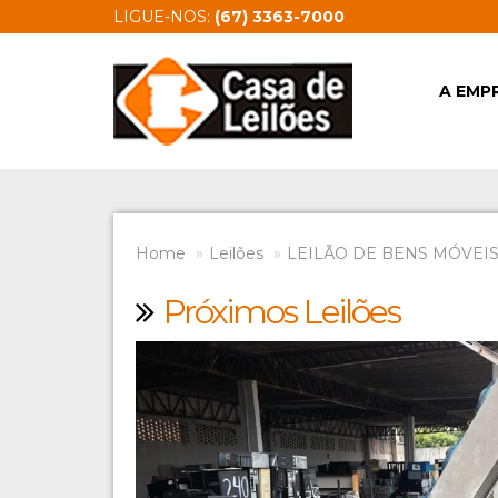
LIGUE-NOS:
(67) 3363-7000
A EMP
Home
Leilões
LEILÃO DE BENS MÓVEIS 
Próximos Leilões
Previous