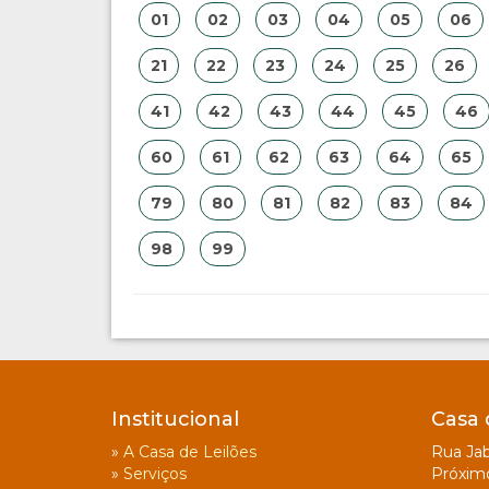
01
02
03
04
05
06
21
22
23
24
25
26
41
42
43
44
45
46
60
61
62
63
64
65
79
80
81
82
83
84
98
99
Institucional
Casa 
»
A Casa de Leilões
Rua Jab
»
Serviços
Próxim