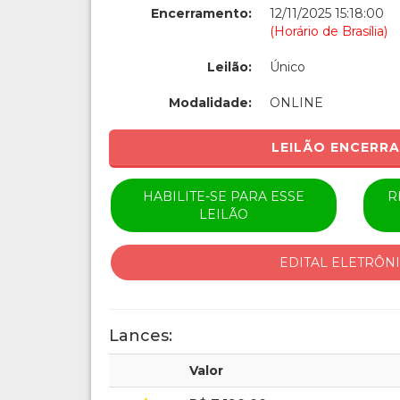
Encerramento:
12/11/2025 15:18:00
(Horário de Brasília)
Leilão:
Único
Modalidade:
ONLINE
LEILÃO ENCERR
HABILITE-SE PARA ESSE
R
LEILÃO
EDITAL ELETRÔN
Lances:
Valor