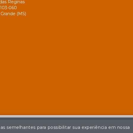
das Reginas
103-060
Grande (MS)
ias semelhantes para possibilitar sua experiência em nossa