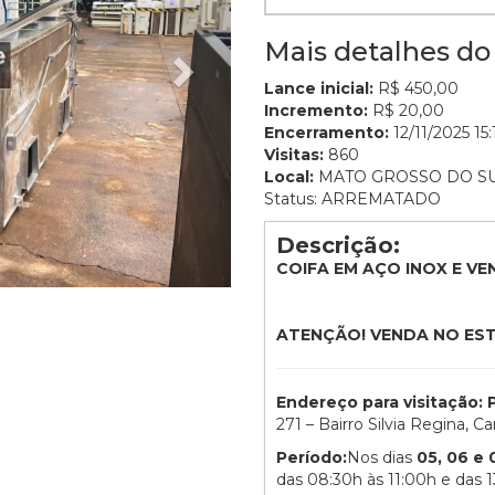
Mais detalhes do 
Lance inicial:
R$ 450,00
Incremento:
R$ 20,00
Encerramento:
12/11/2025 15:
Visitas:
860
Local:
MATO GROSSO DO S
Status: ARREMATADO
Descrição:
COIFA EM AÇO INOX E V
ATENÇÃO! VENDA NO ES
Endereço para visitação
271 – Bairro Silvia Regina, 
Período:
Nos dias
05, 06 e
das 08:30h às 11:00h e das 1