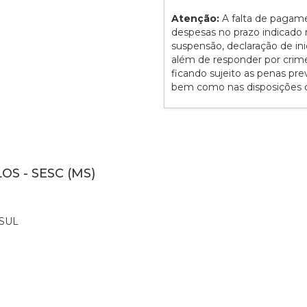
Atenção:
A falta de pagam
despesas no prazo indicado n
suspensão, declaração de ini
além de responder por crime d
ficando sujeito as penas prev
bem como nas disposições co
OS - SESC (MS)
SUL