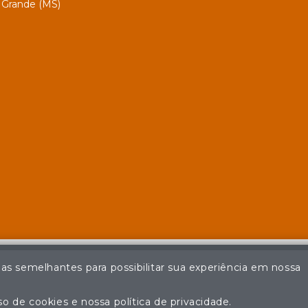
Grande (MS)
ias semelhantes para possibilitar sua experiência em nossa
© Casa de Leilões - Todos os direitos reservados
ção não autorizada do conteúdo deste site poderá acarretar em pena
o de cookies e nossa política de privacidade.