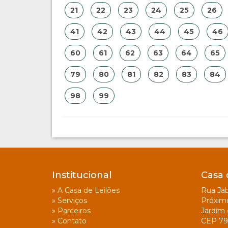
21
22
23
24
25
26
41
42
43
44
45
46
60
61
62
63
64
65
79
80
81
82
83
84
98
99
Institucional
Casa 
»
A Casa de Leilões
Rua Jab
»
Serviços
Próxim
»
Parceiros
Jardim 
»
Contato
CEP 79