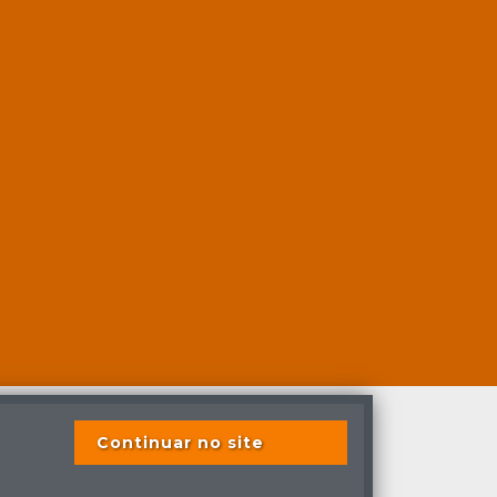
Continuar no site
s previstas em lei.