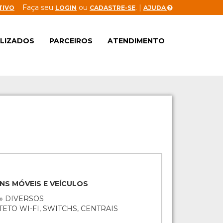
Faça seu
ou
. |
TIVO
LOGIN
CADASTRE-SE
AJUDA
ALIZADOS
PARCEIROS
ATENDIMENTO
ENS MÓVEIS E VEÍCULOS
» DIVERSOS
ETO WI-FI, SWITCHS, CENTRAIS
.