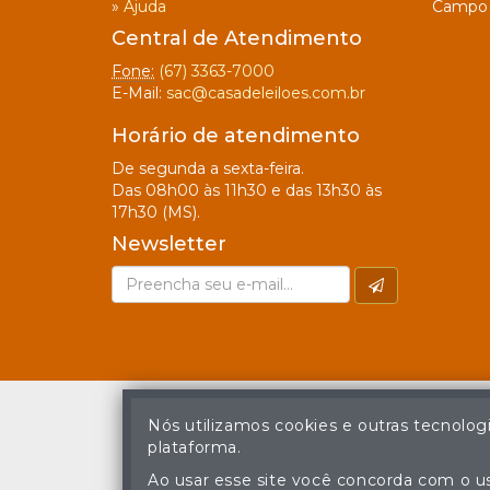
»
Ajuda
Campo 
Central de Atendimento
Fone:
(67) 3363-7000
E-Mail:
sac@casadeleiloes.com.br
Horário de atendimento
De segunda a sexta-feira.
Das 08h00 às 11h30 e das 13h30 às
17h30 (MS).
Newsletter
Nós utilizamos cookies e outras tecnolog
plataforma.
A cópia ou reprodu
Ao usar esse site você concorda com o us