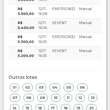
R$
12/11
EMERSON32
Manual
5.500,00
16:08
R$
12/11
SEVEN7
Manual
5.400,00
16:06
R$
12/11
EMERSON32
Manual
5.300,00
16:05
R$
12/11
SEVEN7
Manual
5.200,00
16:05
Outros lotes
01
02
03
04
05
06
07
08
09
10
11
12
13
14
15
16
17
18
19
20