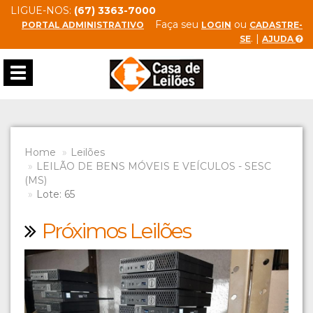
LIGUE-NOS:
(67) 3363-7000
Faça seu
ou
PORTAL ADMINISTRATIVO
LOGIN
CADASTRE-
. |
SE
AJUDA
Toggle
navigation
Home
Leilões
LEILÃO DE BENS MÓVEIS E VEÍCULOS - SESC
(MS)
Lote: 65
Próximos Leilões
Previous
Next