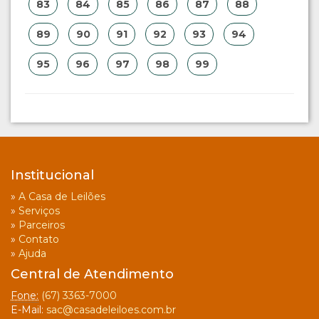
83
84
85
86
87
88
89
90
91
92
93
94
95
96
97
98
99
Institucional
»
A Casa de Leilões
»
Serviços
»
Parceiros
»
Contato
»
Ajuda
Central de Atendimento
Fone:
(67) 3363-7000
E-Mail:
sac@casadeleiloes.com.br