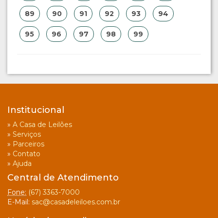
89
90
91
92
93
94
95
96
97
98
99
Institucional
»
A Casa de Leilões
»
Serviços
»
Parceiros
»
Contato
»
Ajuda
Central de Atendimento
Fone:
(67) 3363-7000
E-Mail:
sac@casadeleiloes.com.br