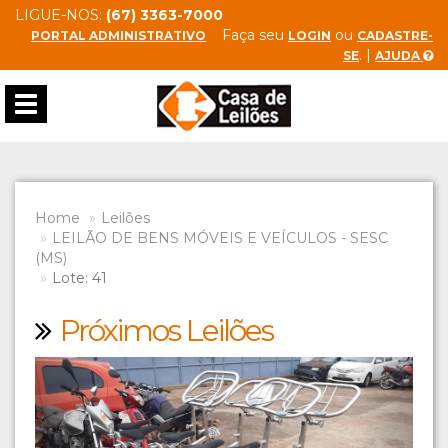
LIGUE-NOS:
(67) 3363-7000
Faça seu
ou
PORTAL ADMINISTRATIVO
LOGIN
CADASTRE-
. |
SE
AJUDA
Toggle
navigation
Home
Leilões
LEILÃO DE BENS MÓVEIS E VEÍCULOS - SESC
(MS)
Lote: 41
Próximos Leilões
Previous
Next