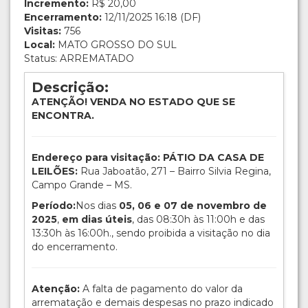
Incremento:
R$ 20,00
Encerramento:
12/11/2025 16:18 (DF)
Visitas:
756
Local:
MATO GROSSO DO SUL
Status: ARREMATADO
Descrição:
ATENÇÃO! VENDA NO ESTADO QUE SE
ENCONTRA.
Endereço para visitação: PÁTIO DA CASA DE
LEILÕES:
Rua Jaboatão, 271 – Bairro Silvia Regina,
Campo Grande – MS.
Período:
Nos dias
05, 06 e 07 de novembro de
2025
,
em dias úteis
, das 08:30h às 11:00h e das
13:30h às 16:00h., sendo proibida a visitação no dia
do encerramento.
Atenção:
A falta de pagamento do valor da
arrematação e demais despesas no prazo indicado