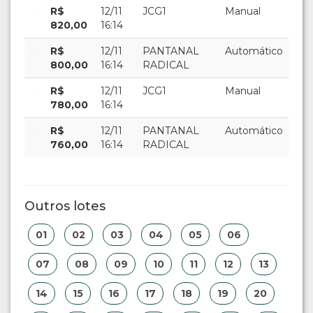
R$
12/11
JCG1
Manual
820,00
16:14
R$
12/11
PANTANAL
Automático
800,00
16:14
RADICAL
R$
12/11
JCG1
Manual
780,00
16:14
R$
12/11
PANTANAL
Automático
760,00
16:14
RADICAL
Outros lotes
01
02
03
04
05
06
07
08
09
10
11
12
13
14
15
16
17
18
19
20