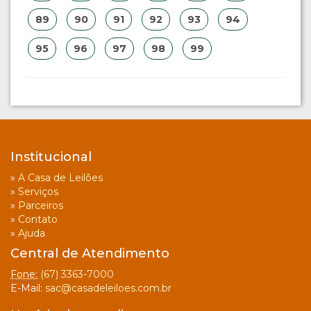
89
90
91
92
93
94
95
96
97
98
99
Institucional
»
A Casa de Leilões
»
Serviços
»
Parceiros
»
Contato
»
Ajuda
Central de Atendimento
Fone:
(67) 3363-7000
E-Mail:
sac@casadeleiloes.com.br