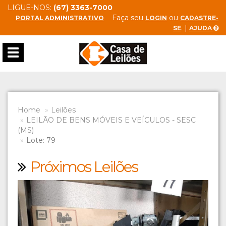
LIGUE-NOS:
(67) 3363-7000
Faça seu
ou
PORTAL ADMINISTRATIVO
LOGIN
CADASTRE-
. |
SE
AJUDA
Toggle
navigation
Home
Leilões
LEILÃO DE BENS MÓVEIS E VEÍCULOS - SESC
(MS)
Lote: 79
Próximos Leilões
Previous
Next