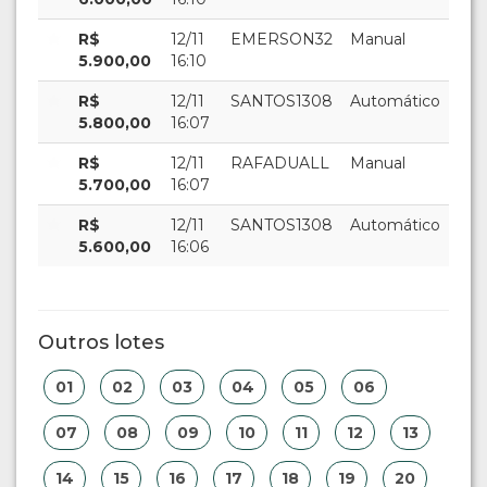
R$
12/11
EMERSON32
Manual
5.900,00
16:10
R$
12/11
SANTOS1308
Automático
5.800,00
16:07
R$
12/11
RAFADUALL
Manual
5.700,00
16:07
R$
12/11
SANTOS1308
Automático
5.600,00
16:06
Outros lotes
01
02
03
04
05
06
07
08
09
10
11
12
13
14
15
16
17
18
19
20