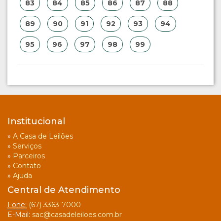
83
84
85
86
87
88
89
90
91
92
93
94
95
96
97
98
99
Institucional
»
A Casa de Leilões
»
Serviços
»
Parceiros
»
Contato
»
Ajuda
Central de Atendimento
Fone:
(67) 3363-7000
E-Mail:
sac@casadeleiloes.com.br