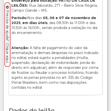
Endereço para visitação: PÁTIO DA CASA DE
LEILÕES:
Rua Jaboatão, 271 – Bairro Silvia Regina,
Campo Grande – MS.
Precisa de ajuda? Clique aqui.
Período:
Nos dias
05, 06 e 07 de novembro de
2025
,
em dias úteis
, das 08:30h às 11:00h e das
13:30h às 16:00h., sendo proibida a visitação no dia
do encerramento.
Atenção:
A falta de pagamento do valor da
arrematação e demais despesas no prazo indicado
no edital, estará sujeito a penalidades (multa,
suspensão, declaração de inidoneidade, perda do
direito em adjudicar), além de responder por crime
de frustrar ou fraudar o processo licitatório, ficando
sujeito as penas previstas no art. 335 do Código
Penal Brasileiro, bem como nas disposições
contidas no edital.
Dados do leilão