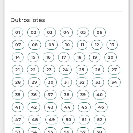
Outros lotes
01
02
03
04
05
06
07
08
09
10
11
12
13
14
15
16
17
18
19
20
21
22
23
24
25
26
27
28
29
30
31
32
33
34
35
36
37
38
39
40
41
42
43
44
45
46
47
48
49
50
51
52
53
54
55
56
57
58