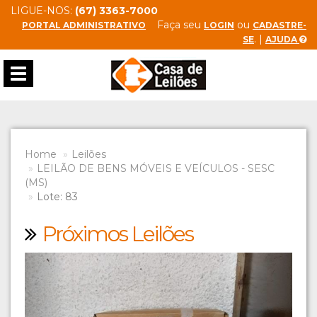
LIGUE-NOS:
(67) 3363-7000
Faça seu
ou
PORTAL ADMINISTRATIVO
LOGIN
CADASTRE-
. |
SE
AJUDA
Toggle
navigation
Home
Leilões
LEILÃO DE BENS MÓVEIS E VEÍCULOS - SESC
(MS)
Lote: 83
Próximos Leilões
Previous
Next